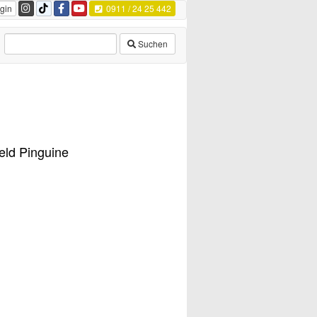
gin
0911 / 24 25 442
Suchen
eld Pinguine