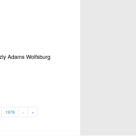
zzly Adams Wolfsburg
1976
›
»