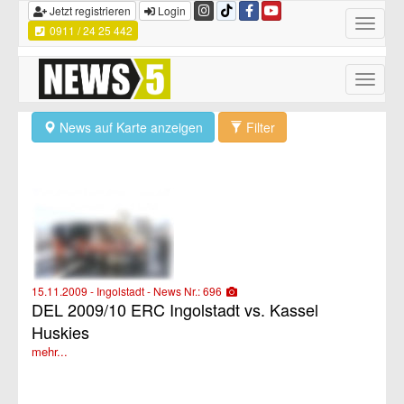
Jetzt registrieren
Login
Toggle
0911 / 24 25 442
navigatio
Toggle
naviga
News auf Karte anzeigen
Filter
15.11.2009 - Ingolstadt - News Nr.: 696
DEL 2009/10 ERC Ingolstadt vs. Kassel
Huskies
mehr...