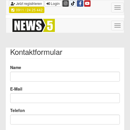
Jetzt registrieren
Login
Toggle
0911 / 24 25 442
navigatio
Toggle
naviga
Kontaktformular
Name
E-Mail
Telefon