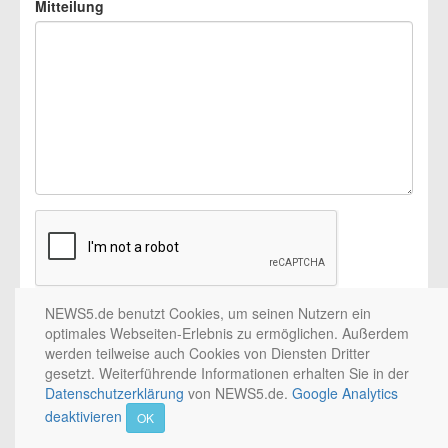
Mitteilung
NEWS5.de benutzt Cookies, um seinen Nutzern ein
optimales Webseiten-Erlebnis zu ermöglichen. Außerdem
werden teilweise auch Cookies von Diensten Dritter
© 2002 - 2026 by
gesetzt. Weiterführende Informationen erhalten Sie in der
5NETWORK
/
PICTURE5
/ Medienhaus Nürnberg / 10nach8 /
NEWS5. All rights reserved. / 2.0.0
Datenschutzerklärung
von NEWS5.de.
Google Analytics
deaktivieren
OK