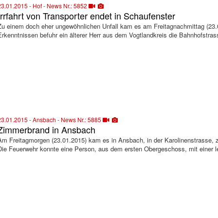
23.01.2015 - Hof - News Nr.: 5852
Irrfahrt von Transporter endet in Schaufenster
Zu einem doch eher ungewöhnlichen Unfall kam es am Freitagnachmittag (23.
Erkenntnissen befuhr ein älterer Herr aus dem Vogtlandkreis die Bahnhofstras
23.01.2015 - Ansbach - News Nr.: 5885
Zimmerbrand in Ansbach
Am Freitagmorgen (23.01.2015) kam es in Ansbach, in der Karolinenstrasse
Die Feuerwehr konnte eine Person, aus dem ersten Obergeschoss, mit einer l