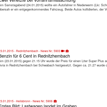
Am Samstagabend (24.01.2015) wollte ein Autofahrer in Niederwerrn (Lkr. Sch
übersah er ein entgegenkommendes Fahrzeug. Beide Autos kollidierten, der 
23.01.2015 - Rednitzhembach - News Nr.: 5903
Benzin für 6 Cent in Rednitzhembach
Am (23.01.2015) gegen 21.15 Uhr wurde der Preis für einen Liter Super Plus a
Avia in Rednitzhembach bei Schwabach festgesetzt. Gegen ca. 21.27 wurde d
23.01.2015 - Heilsbronn - News Nr.: 5906
Erstes Bild: Lastwagen landet im Graben