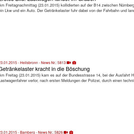
Am Freitagnachmittag (23.01.2015) kollidierten auf der B14 zwischen Nürnbe
ein Lkw und ein Auto. Der Getränkelaster fuhr dabei von der Fahrbahn und lan
23.01.2015 - Heilsbronn - News Nr.: 5813
Getränkelaster kracht in die Böschung
Am Freitag (23.01.2015) kam es auf der Bundesstrasse 14, bei der Ausfahrt He
Lastwagenfahrer verlor, nach ersten Meldungen der Polizei, durch einen techn
23.01.2015 - Bamberg - News Nr.: 5826