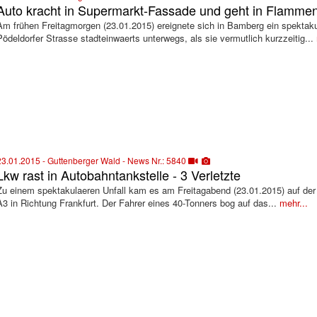
Auto kracht in Supermarkt-Fassade und geht in Flammen
Am frühen Freitagmorgen (23.01.2015) ereignete sich in Bamberg ein spektakul
Pödeldorfer Strasse stadteinwaerts unterwegs, als sie vermutlich kurzzeitig...
23.01.2015 - Guttenberger Wald - News Nr.: 5840
Lkw rast in Autobahntankstelle - 3 Verletzte
Zu einem spektakulaeren Unfall kam es am Freitagabend (23.01.2015) auf der
A3 in Richtung Frankfurt. Der Fahrer eines 40-Tonners bog auf das...
mehr...