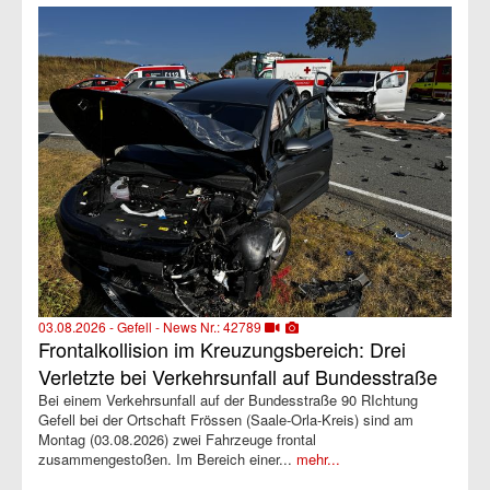
03.08.2026 - Gefell - News Nr.: 42789
Frontalkollision im Kreuzungsbereich: Drei
Verletzte bei Verkehrsunfall auf Bundesstraße
Bei einem Verkehrsunfall auf der Bundesstraße 90 RIchtung
Gefell bei der Ortschaft Frössen (Saale-Orla-Kreis) sind am
Montag (03.08.2026) zwei Fahrzeuge frontal
zusammengestoßen. Im Bereich einer...
mehr...