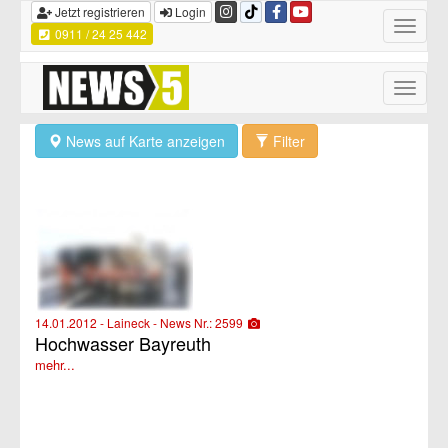
Jetzt registrieren
Login
Toggle
0911 / 24 25 442
navigatio
Toggle
naviga
News auf Karte anzeigen
Filter
14.01.2012 - Laineck - News Nr.: 2599
Hochwasser Bayreuth
mehr...