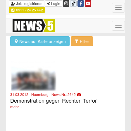
Jetzt registrieren
Login
Toggle
0911 / 24 25 442
navigatio
Toggle
naviga
News auf Karte anzeigen
Filter
31.03.2012 - Nuernberg - News Nr.: 2642
Demonstration gegen Rechten Terror
mehr...