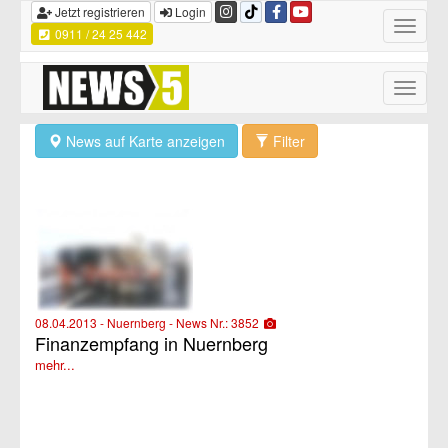
Jetzt registrieren
Login
Toggle
0911 / 24 25 442
navigatio
Toggle
naviga
News auf Karte anzeigen
Filter
08.04.2013 - Nuernberg - News Nr.: 3852
Finanzempfang in Nuernberg
mehr...