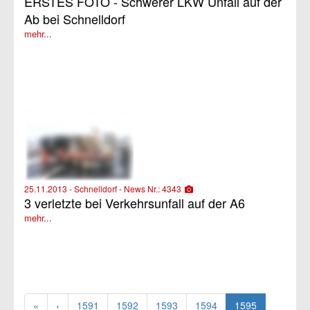
ERSTES FOTO - Schwerer LKW Unfall auf der
Ab bei Schnelldorf
mehr...
25.11.2013 - Schnelldorf - News Nr.: 4343
3 verletzte bei Verkehrsunfall auf der A6
mehr...
«
‹
1591
1592
1593
1594
1595