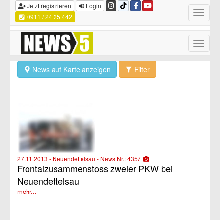
Jetzt registrieren
Login
Toggle
0911 / 24 25 442
navigatio
Toggle
naviga
News auf Karte anzeigen
Filter
27.11.2013 - Neuendettelsau - News Nr.: 4357
Frontalzusammenstoss zweier PKW bei
Neuendettelsau
mehr...