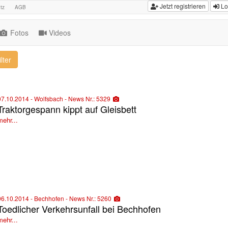
Jetzt registrieren
Lo
tz
AGB
Fotos
Videos
lter
07.10.2014 - Wolfsbach - News Nr.: 5329
Traktorgespann kippt auf Gleisbett
mehr...
06.10.2014 - Bechhofen - News Nr.: 5260
Toedlicher Verkehrsunfall bei Bechhofen
mehr...