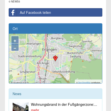
© NEWS5
Auf Facebook teilen
Ort
+
−
©
OpenStreetMap
contributors.
News
Wohnungsbrand in der Fußgängerzone:...
mehr...