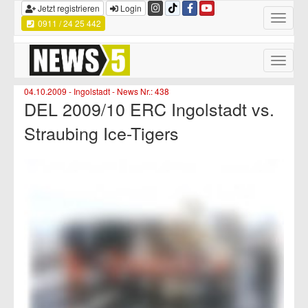
Jetzt registrieren
Login
Toggle
0911 / 24 25 442
navigatio
Toggle
naviga
04.10.2009 - Ingolstadt - News Nr.: 438
DEL 2009/10 ERC Ingolstadt vs.
Straubing Ice-Tigers