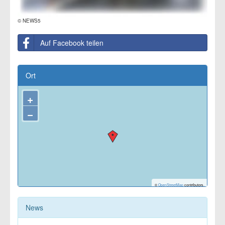
© NEWS5
Auf Facebook teilen
Ort
+
−
©
OpenStreetMap
contributors.
News