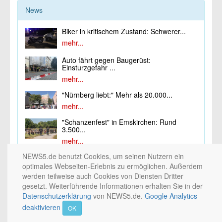
News
Biker in kritischem Zustand: Schwerer...
mehr...
Auto fährt gegen Baugerüst:
Einsturzgefahr ...
mehr...
"Nürnberg liebt:" Mehr als 20.000...
mehr...
"Schanzenfest" in Emskirchen: Rund
3.500...
mehr...
NEWS5.de benutzt Cookies, um seinen Nutzern ein
optimales Webseiten-Erlebnis zu ermöglichen. Außerdem
werden teilweise auch Cookies von Diensten Dritter
gesetzt. Weiterführende Informationen erhalten Sie in der
© 2002 - 2026 by
5NETWORK
/
PICTURE5
/ Medienhaus Nürnberg / 10nach8 /
NEWS5. All rights reserved. / 2.0.0
Datenschutzerklärung
von NEWS5.de.
Google Analytics
deaktivieren
OK