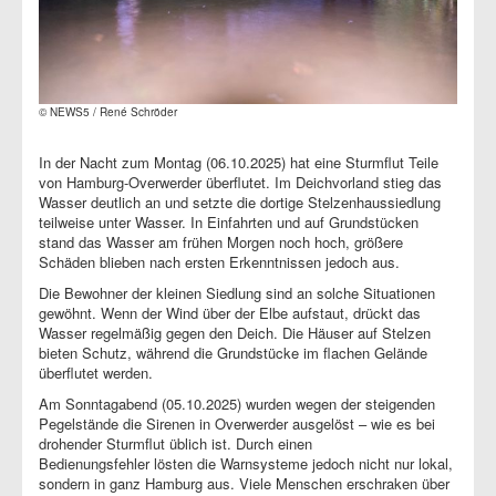
© NEWS5 / René Schröder
In der Nacht zum Montag (06.10.2025) hat eine Sturmflut Teile
von Hamburg-Overwerder überflutet. Im Deichvorland stieg das
Wasser deutlich an und setzte die dortige Stelzenhaussiedlung
teilweise unter Wasser. In Einfahrten und auf Grundstücken
stand das Wasser am frühen Morgen noch hoch, größere
Schäden blieben nach ersten Erkenntnissen jedoch aus.
Die Bewohner der kleinen Siedlung sind an solche Situationen
gewöhnt. Wenn der Wind über der Elbe aufstaut, drückt das
Wasser regelmäßig gegen den Deich. Die Häuser auf Stelzen
bieten Schutz, während die Grundstücke im flachen Gelände
überflutet werden.
Am Sonntagabend (05.10.2025) wurden wegen der steigenden
Pegelstände die Sirenen in Overwerder ausgelöst – wie es bei
drohender Sturmflut üblich ist. Durch einen
Bedienungsfehler
lösten die Warnsysteme jedoch nicht nur lokal,
sondern in ganz Hamburg aus. Viele Menschen erschraken über