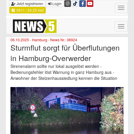
Jetzt registrieren
Login
Toggle
0911 / 24 25 442
navigatio
Toggle
naviga
06.10.2025 - Hamburg - News Nr.: 38924
Sturmflut sorgt für Überflutungen
in Hamburg-Overwerder
Sirenenalarm sollte nur lokal ausgelöst werden -
Bedienungsfehler löst Warnung in ganz Hamburg aus -
Anwohner der Stelzenhaussiedlung kennen die Situation