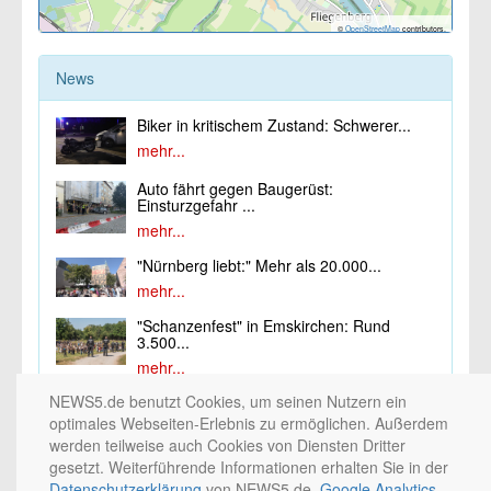
©
OpenStreetMap
contributors.
News
Biker in kritischem Zustand: Schwerer...
mehr...
Auto fährt gegen Baugerüst:
Einsturzgefahr ...
mehr...
"Nürnberg liebt:" Mehr als 20.000...
mehr...
"Schanzenfest" in Emskirchen: Rund
3.500...
mehr...
NEWS5.de benutzt Cookies, um seinen Nutzern ein
optimales Webseiten-Erlebnis zu ermöglichen. Außerdem
werden teilweise auch Cookies von Diensten Dritter
gesetzt. Weiterführende Informationen erhalten Sie in der
© 2002 - 2026 by
5NETWORK
/
PICTURE5
/ Medienhaus Nürnberg / 10nach8 /
Datenschutzerklärung
von NEWS5.de.
Google Analytics
NEWS5. All rights reserved. / 2.0.0