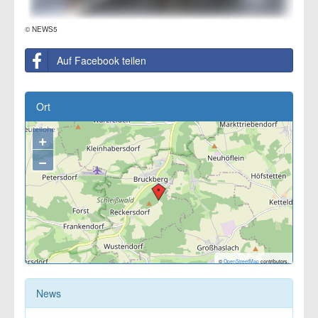
© NEWS5
Auf Facebook teilen
Ort
+
−
©
OpenStreetMap
contributors.
News