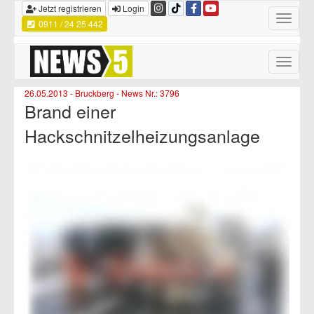
Jetzt registrieren
Login
Toggle
0911 / 24 25 442
navigatio
Toggle
naviga
26.05.2013 - Bruckberg - News Nr.: 3796
Brand einer
Hackschnitzelheizungsanlage