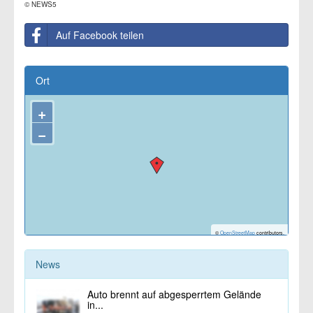
© NEWS5
Auf Facebook teilen
Ort
+
−
©
OpenStreetMap
contributors.
News
Auto brennt auf abgesperrtem Gelände
in...