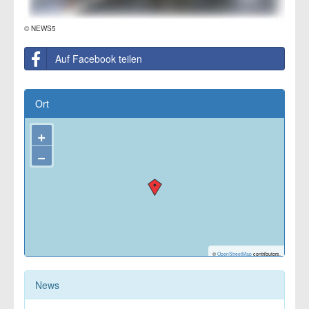
© NEWS5
Auf Facebook teilen
Ort
+
−
©
OpenStreetMap
contributors.
News