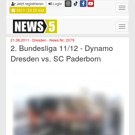
Jetzt registrieren
Login
Toggle
0911 / 24 25 442
navigatio
Toggle
naviga
21.08.2011 - Dresden - News Nr.: 2079
2. Bundesliga 11/12 - Dynamo
Dresden vs. SC Paderborn