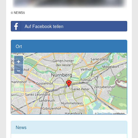
© NEWS5
Auf Facebook teilen
Ort
+
−
©
OpenStreetMap
contributors.
News