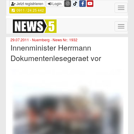
Jetzt registrieren
Login
Toggle
0911 / 24 25 442
navigatio
Toggle
naviga
29.07.2011 - Nuernberg - News Nr.: 1932
Innenminister Herrmann
Dokumentenlesegeraet vor