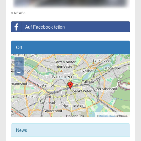
© NEWS5
Auf Facebook teilen
Ort
+
−
©
OpenStreetMap
contributors.
News