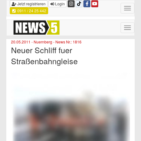
Jetzt registrieren
Login
Toggle
0911 / 24 25 442
navigatio
Toggle
naviga
20.05.2011 - Nuernberg - News Nr.: 1816
Neuer Schliff fuer
Straßenbahngleise