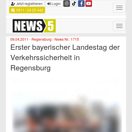
Jetzt registrieren
Login
Toggle
0911 / 24 25 442
navigatio
Toggle
naviga
09.04.2011 - Regensburg - News Nr.: 1715
Erster bayerischer Landestag der
Verkehrssicherheit in
Regensburg