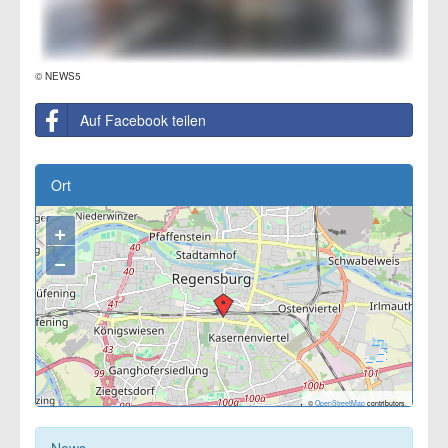
© NEWS5
Auf Facebook teilen
Ort
+
−
©
OpenStreetMap
contributors.