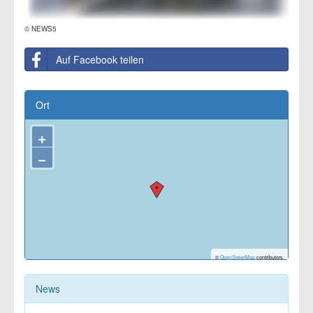
© NEWS5
Auf Facebook teilen
Ort
+
−
©
OpenStreetMap
contributors.
News