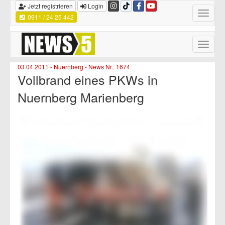
Jetzt registrieren
Login
Toggle
0911 / 24 25 442
navigatio
Toggle
naviga
03.04.2011 - Nuernberg - News Nr.: 1674
Vollbrand eines PKWs in
Nuernberg Marienberg