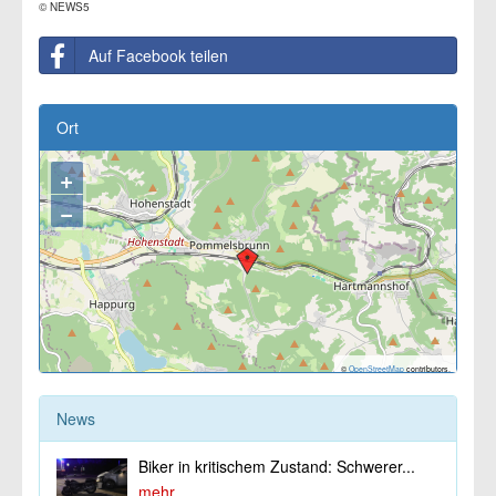
© NEWS5
Auf Facebook teilen
Ort
+
−
©
OpenStreetMap
contributors.
News
Biker in kritischem Zustand: Schwerer...
mehr...