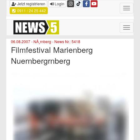
Jetzt registrieren
Login
Toggle
0911 / 24 25 442
navigatio
Toggle
naviga
06.08.2007 - NÅ¸rnberg - News Nr.: 5418
Filmfestival Marienberg
Nuernbergrnberg