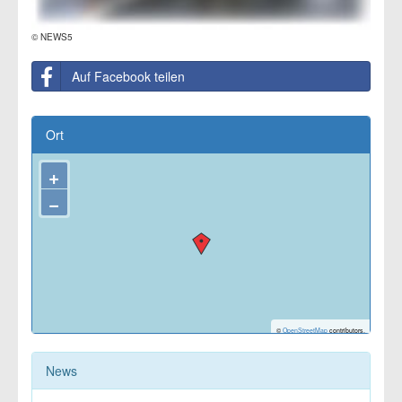
© NEWS5
Auf Facebook teilen
Ort
+
−
©
OpenStreetMap
contributors.
News