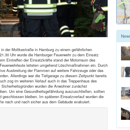
New
n der Moltkestraße in Hamburg zu einem gefährlichen
 21.30 Uhr wurde die Hamburger Feuerwehr zu dem Einsatz
eim Eintreffen der Einsatzkräfte stand der Motorraum des
Die Feuerwehrleute leiteten umgehend Löschmaßnahmen ein. Durch
sive Ausbreitung der Flammen auf weitere Fahrzeuge oder das
rden. Allerdings war die Tiefgarage zu diesem Zeitpunkt bereits
rauch zog im weiteren Verlauf auch in das Treppenhaus des
s Sicherheitsgründen wurden die Anwohner zunächst
iben. Um eine Gesundheitsgefährdung auszuschließen, sollten
 geschlossen bleiben. Im späteren Einsatzverlauf wurden die
äfte nach und nach sicher aus dem Gebäude evakuiert.