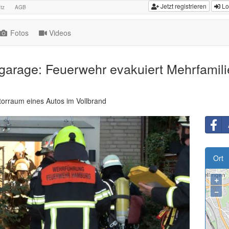
Jetzt registrieren
Lo
tz
AGB
Fotos
Videos
garage: Feuerwehr evakuiert Mehrfamili
orraum eines Autos im Vollbrand
Ort
+
−