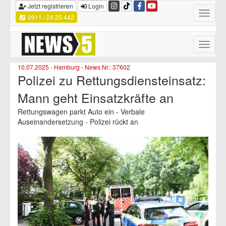
Jetzt registrieren
Login
Toggle
0911 / 24 25 442
navigatio
Toggle
naviga
10.07.2025 - Hamburg - News Nr.: 37602
Polizei zu Rettungsdiensteinsatz:
Mann geht Einsatzkräfte an
Rettungswagen parkt Auto ein - Verbale
Auseinandersetzung - Polizei rückt an