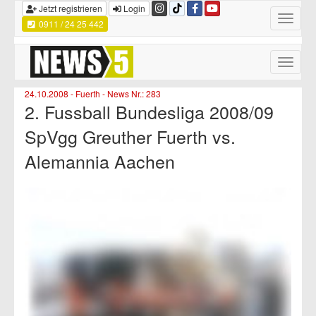
Jetzt registrieren
Login
Toggle
0911 / 24 25 442
navigatio
Toggle
naviga
24.10.2008 - Fuerth - News Nr.: 283
2. Fussball Bundesliga 2008/09
SpVgg Greuther Fuerth vs.
Alemannia Aachen