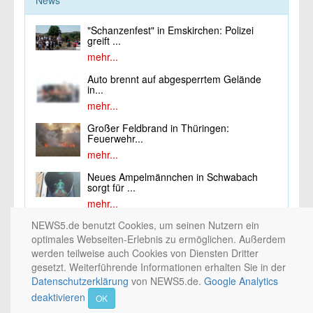
News
"Schanzenfest" in Emskirchen: Polizei
greift ...
mehr...
Auto brennt auf abgesperrtem Gelände
in...
mehr...
Großer Feldbrand in Thüringen:
Feuerwehr...
mehr...
Neues Ampelmännchen in Schwabach
sorgt für ...
mehr...
NEWS5.de benutzt Cookies, um seinen Nutzern ein
optimales Webseiten-Erlebnis zu ermöglichen. Außerdem
werden teilweise auch Cookies von Diensten Dritter
gesetzt. Weiterführende Informationen erhalten Sie in der
© 2002 - 2026 by
5NETWORK
/
PICTURE5
/ Medienhaus Nürnberg / 10nach8 /
Datenschutzerklärung
von NEWS5.de.
Google Analytics
NEWS5. All rights reserved. / 2.0.0
deaktivieren
OK