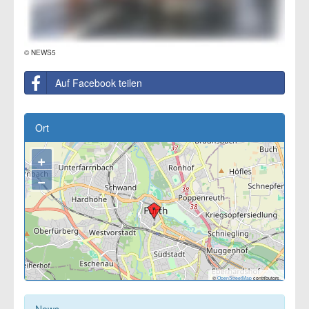
© NEWS5
Auf Facebook teilen
Ort
+
−
©
OpenStreetMap
contributors.