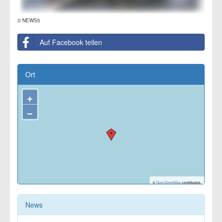
© NEWS5
Auf Facebook teilen
Ort
+
−
©
OpenStreetMap
contributors.
News