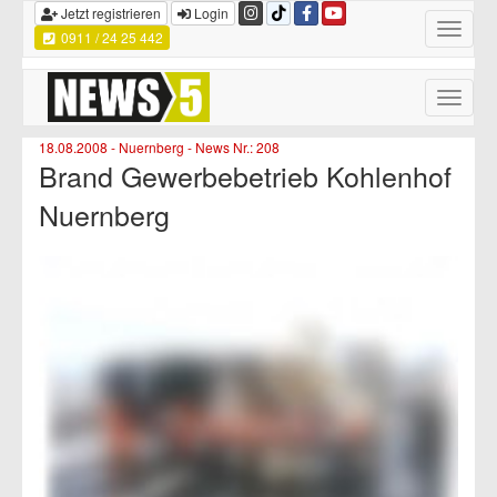
Jetzt registrieren
Login
Toggle
0911 / 24 25 442
navigatio
Toggle
naviga
18.08.2008 - Nuernberg - News Nr.: 208
Brand Gewerbebetrieb Kohlenhof
Nuernberg