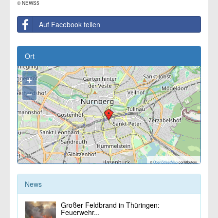
© NEWS5
Auf Facebook teilen
Ort
+
−
©
OpenStreetMap
contributors.
News
Großer Feldbrand in Thüringen:
Feuerwehr...