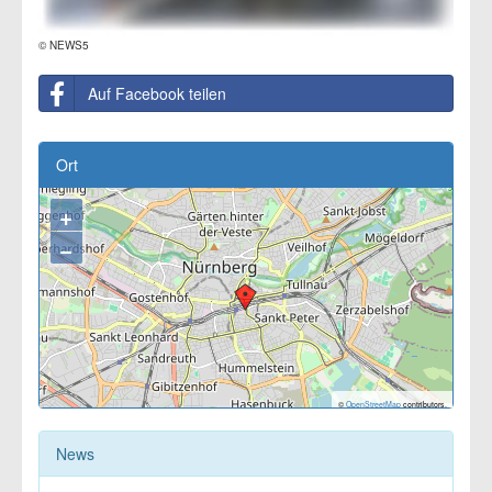
© NEWS5
Auf Facebook teilen
Ort
+
−
©
OpenStreetMap
contributors.
News