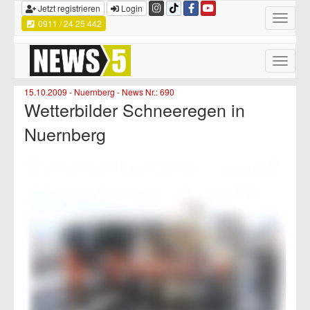
Jetzt registrieren
Login
Toggle
0911 / 24 25 442
navigatio
Toggle
naviga
15.10.2009 - Nuernberg - News Nr.: 690
Wetterbilder Schneeregen in
Nuernberg