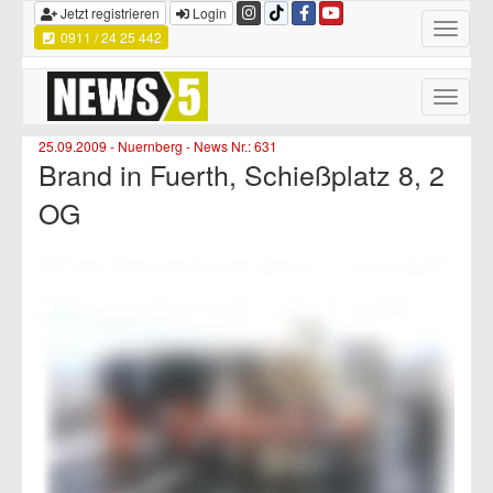
Jetzt registrieren
Login
Toggle
0911 / 24 25 442
navigatio
Toggle
naviga
25.09.2009 - Nuernberg - News Nr.: 631
Brand in Fuerth, Schießplatz 8, 2
OG