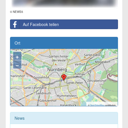
© NEWS5
Auf Facebook teilen
Ort
+
−
©
OpenStreetMap
contributors.
News