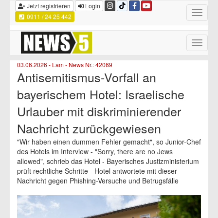
Jetzt registrieren
Login
Toggle
0911 / 24 25 442
navigatio
Toggle
naviga
03.06.2026 - Lam - News Nr.: 42069
Antisemitismus-Vorfall an
bayerischem Hotel: Israelische
Urlauber mit diskriminierender
Nachricht zurückgewiesen
"Wir haben einen dummen Fehler gemacht", so Junior-Chef
des Hotels im Interview - "Sorry, there are no Jews
allowed", schrieb das Hotel - Bayerisches Justizministerium
prüft rechtliche Schritte - Hotel antwortete mit dieser
Nachricht gegen Phishing-Versuche und Betrugsfälle