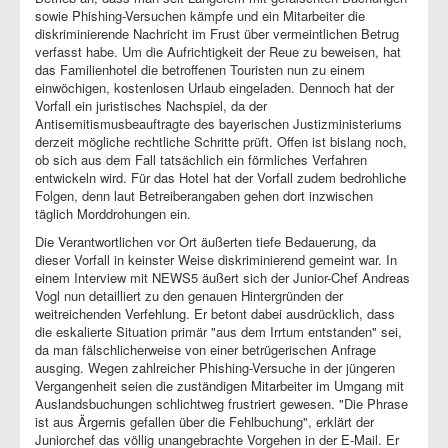
sowie Phishing-Versuchen kämpfe und ein Mitarbeiter die
diskriminierende Nachricht im Frust über vermeintlichen Betrug
verfasst habe. Um die Aufrichtigkeit der Reue zu beweisen, hat
das Familienhotel die betroffenen Touristen nun zu einem
einwöchigen, kostenlosen Urlaub eingeladen. Dennoch hat der
Vorfall ein juristisches Nachspiel, da der
Antisemitismusbeauftragte des bayerischen Justizministeriums
derzeit mögliche rechtliche Schritte prüft. Offen ist bislang noch,
ob sich aus dem Fall tatsächlich ein förmliches Verfahren
entwickeln wird. Für das Hotel hat der Vorfall zudem bedrohliche
Folgen, denn laut Betreiberangaben gehen dort inzwischen
täglich Morddrohungen ein.
Die Verantwortlichen vor Ort äußerten tiefe Bedauerung, da
dieser Vorfall in keinster Weise diskriminierend gemeint war. In
einem Interview mit NEWS5 äußert sich der Junior-Chef Andreas
Vogl nun detailliert zu den genauen Hintergründen der
weitreichenden Verfehlung. Er betont dabei ausdrücklich, dass
die eskalierte Situation primär "aus dem Irrtum entstanden" sei,
da man fälschlicherweise von einer betrügerischen Anfrage
ausging. Wegen zahlreicher Phishing-Versuche in der jüngeren
Vergangenheit seien die zuständigen Mitarbeiter im Umgang mit
Auslandsbuchungen schlichtweg frustriert gewesen. "Die Phrase
ist aus Ärgernis gefallen über die Fehlbuchung", erklärt der
Juniorchef das völlig unangebrachte Vorgehen in der E-Mail. Er