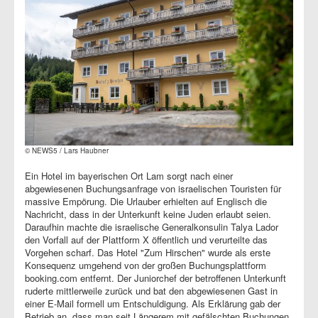
© NEWS5 / Lars Haubner
Ein Hotel im bayerischen Ort Lam sorgt nach einer
abgewiesenen Buchungsanfrage von israelischen Touristen für
massive Empörung. Die Urlauber erhielten auf Englisch die
Nachricht, dass in der Unterkunft keine Juden erlaubt seien.
Daraufhin machte die israelische Generalkonsulin Talya Lador
den Vorfall auf der Plattform X öffentlich und verurteilte das
Vorgehen scharf. Das Hotel "Zum Hirschen" wurde als erste
Konsequenz umgehend von der großen Buchungsplattform
booking.com entfernt. Der Juniorchef der betroffenen Unterkunft
ruderte mittlerweile zurück und bat den abgewiesenen Gast in
einer E-Mail formell um Entschuldigung. Als Erklärung gab der
Betrieb an, dass man seit Längerem mit gefälschten Buchungen