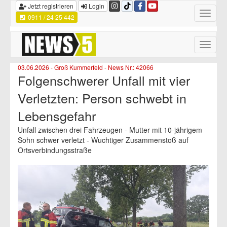
Jetzt registrieren
Login
Toggle
0911 / 24 25 442
navigatio
Toggle
naviga
03.06.2026 - Groß Kummerfeld - News Nr.: 42066
Folgenschwerer Unfall mit vier
Verletzten: Person schwebt in
Lebensgefahr
Unfall zwischen drei Fahrzeugen - Mutter mit 10-jährigem
Sohn schwer verletzt - Wuchtiger Zusammenstoß auf
Ortsverbindungsstraße