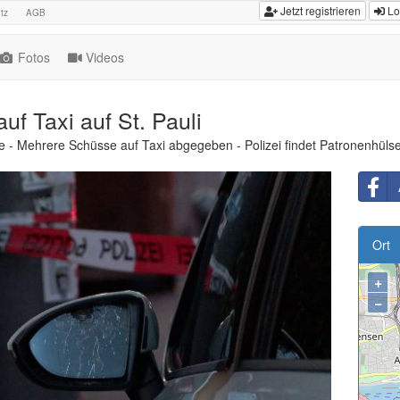
Jetzt registrieren
Lo
tz
AGB
Fotos
Videos
uf Taxi auf St. Pauli
aße - Mehrere Schüsse auf Taxi abgegeben - Polizei findet Patronenhüls
Ort
+
−