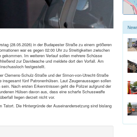
New
rstag (28.05.2026) in der Budapester Straße zu einem größeren
ormationen war es gegen 02:00 Uhr zu Streitigkeiten zwischen
e gekommen. Im weiteren Verlauf sollen mehrere Schüsse
schließend zur Davidwache und meldete dort den Vorfall. Am
inschussloch festgestellt.
 der Clemens-Schulz-Straße und der Simon-von-Utrecht-Straße
te insgesamt fünf Patronenhülsen. Laut Zeugenaussagen sollen
ein. Nach ersten Erkenntnissen geht die Polizei aufgrund der
undenen Hülsen davon aus, dass eine scharfe Schusswaffe
erfall liegen derzeit nicht vor.
m Tatort. Die Hintergründe der Auseinandersetzung sind bislang