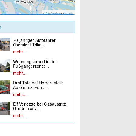
©
OpenStreetMap
contributors.
s
70-jähriger Autofahrer
übersieht Trike:...
mehr...
Wohnungsbrand in der
Fußgängerzone:...
mehr...
Drei Tote bei Horrorunfall:
Auto stürzt von ...
mehr...
Elf Verletzte bei Gasaustritt:
Großeinsatz...
mehr...