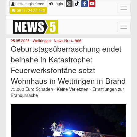
Jetzt registrieren
Login
Toggle
0911 / 24 25 442
navigatio
Toggle
naviga
25.05.2026 - Wettringen - News Nr.: 41966
Geburtstagsüberraschung endet
beinahe in Katastrophe:
Feuerwerksfontäne setzt
Wohnhaus in Wettringen in Brand
75.000 Euro Schaden - Keine Verletzten - Ermittlungen zur
Brandursache