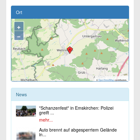
Ort
+
−
©
OpenStreetMap
contributors.
News
"Schanzenfest" in Emskirchen: Polizei
greift ...
mehr...
Auto brennt auf abgesperrtem Gelände
in...