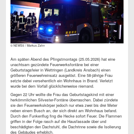
© NEWS5 / Markus Zahn
Am späten Abend des Pfingstmontags (25.05.2026) hat eine
unachtsam gezündete Feuerwerksfontäne bei einer
Geburtstagsfeier in Wettringen (Landkreis Ansbach) einen
größeren Feuerwehreinsatz ausgelöst. Eine 58-jährige Frau
setzte dabei versehentlich ein Wohnhaus in Brand. Verletzt
wurde bei dem Vorfall glücklicherweise niemand.
Gegen 22 Uhr wollte die Frau das Geburtstagskind mit einer
herkömmlichen Silvester-Fontäne überraschen. Dabei zündete
sie den Feuerwerkskörper jedoch nur etwa zwei bis drei Meter
neben einem Busch an, der sich direkt am Wohnhaus befand.
Durch den Funkenflug fing die Hecke sofort Feuer. Die Flammen
griffen in der Folge rasch auf die Hausfassade über und
beschädigten den Dachstuhl, die Dachrinne sowie die Isolierung
des Gebäudes erheblich.