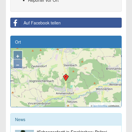
Auf Facebook teilen
Ort
+
−
©
OpenStreetMap
contributors.
News
"Schanzenfest" in Emskirchen: Polizei