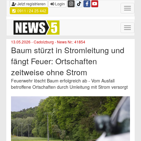
Jetzt registrieren
Login
Toggle
0911 / 24 25 442
navigatio
Toggle
naviga
13.05.2026 - Cadolzburg - News Nr.: 41854
Baum stürzt in Stromleitung und
fängt Feuer: Ortschaften
zeitweise ohne Strom
Feuerwehr löscht Baum erfolgreich ab - Vom Ausfall
betroffene Ortschaften durch Umleitung mit Strom versorgt