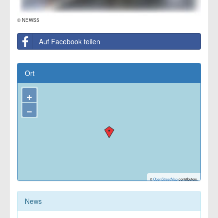
© NEWS5
Auf Facebook teilen
Ort
+
−
©
OpenStreetMap
contributors.
News