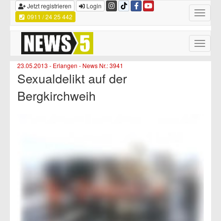
Jetzt registrieren
Login
Toggle
0911 / 24 25 442
navigatio
Toggle
naviga
23.05.2013 - Erlangen - News Nr.: 3941
Sexualdelikt auf der
Bergkirchweih