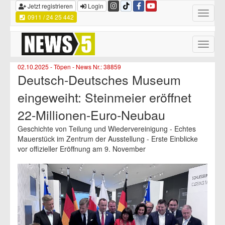
Jetzt registrieren
Login
Toggle
0911 / 24 25 442
navigatio
Toggle
naviga
02.10.2025 - Töpen - News Nr.: 38859
Deutsch-Deutsches Museum
eingeweiht: Steinmeier eröffnet
22-Millionen-Euro-Neubau
Geschichte von Teilung und Wiedervereinigung - Echtes
Mauerstück im Zentrum der Ausstellung - Erste Einblicke
vor offizieller Eröffnung am 9. November