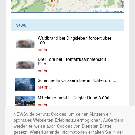
©
OpenStreetMap
contributors.
News
Waldbrand bei Dingsleben fordert über
100...
mehr...
Drei Tote bei Frontalzusammenstoß -
Eine...
mehr...
Scheune im Ortskern brennt lichterloh -...
mehr...
Mittelaltermarkt in Telgte: Rund 8.000...
mehr...
NEWS5.de benutzt Cookies, um seinen Nutzern ein
optimales Webseiten-Erlebnis zu ermöglichen. Außerdem
werden teilweise auch Cookies von Diensten Dritter
gesetzt. Weiterführende Informationen erhalten Sie in der
© 2002 - 2026 by
5NETWORK
/
PICTURE5
/ Medienhaus Nürnberg / 10nach8 /