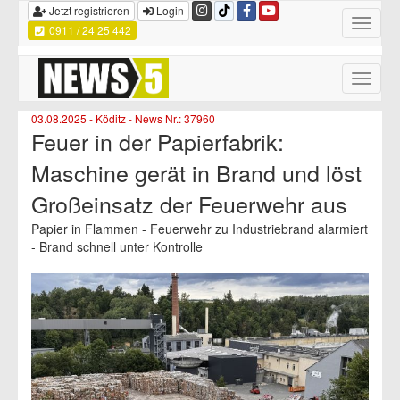
Jetzt registrieren
Login
Toggle
0911 / 24 25 442
navigatio
Toggle
naviga
03.08.2025 - Köditz - News Nr.: 37960
Feuer in der Papierfabrik:
Maschine gerät in Brand und löst
Großeinsatz der Feuerwehr aus
Papier in Flammen - Feuerwehr zu Industriebrand alarmiert
- Brand schnell unter Kontrolle