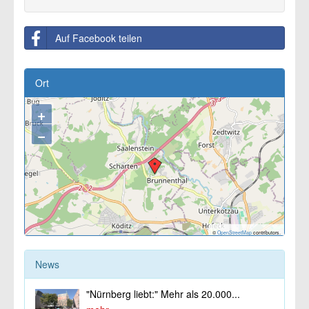
Auf Facebook teilen
Ort
+
−
©
OpenStreetMap
contributors.
News
"Nürnberg liebt:" Mehr als 20.000...