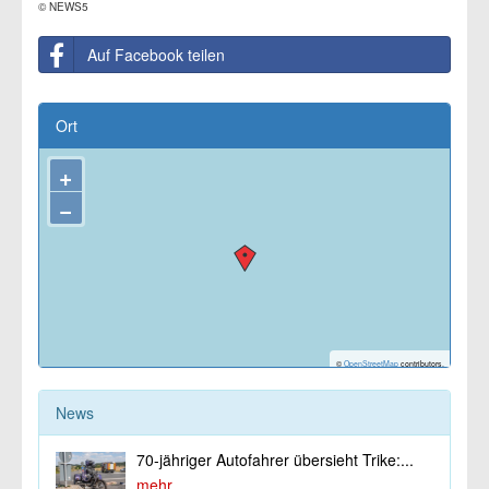
© NEWS5
Auf Facebook teilen
Ort
+
−
©
OpenStreetMap
contributors.
News
70-jähriger Autofahrer übersieht Trike:...
mehr...